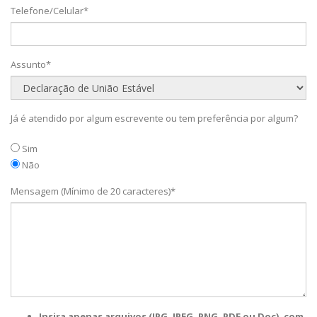
Telefone/Celular*
Assunto*
Já é atendido por algum escrevente ou tem preferência por algum?
Sim
Não
Mensagem (Mínimo de 20 caracteres)*
Insira apenas arquivos (JPG, JPEG, PNG, PDF ou Doc), com